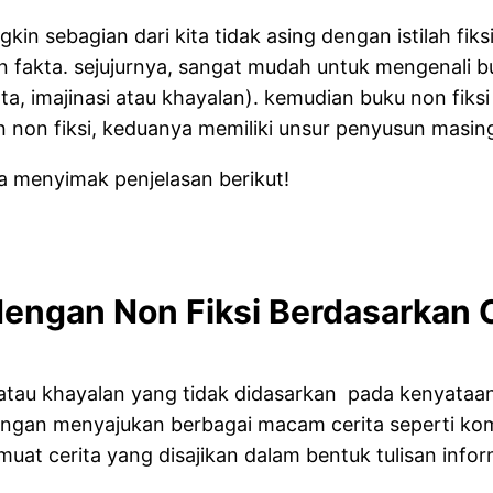
kin sebagian dari kita tidak asing dengan istilah fiksi
n fakta. sejujurnya, sangat mudah untuk mengenali bu
ata, imajinasi atau khayalan). kemudian buku non fik
n non fiksi, keduanya memiliki unsur penyusun masin
 menyimak penjelasan berikut!
engan Non Fiksi Berdasarkan C
n atau khayalan yang tidak didasarkan pada kenyata
engan menyajukan berbagai macam cerita seperti kome
at cerita yang disajikan dalam bentuk tulisan informa