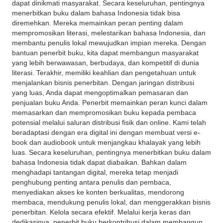
dapat dinikmati masyarakat. Secara keseluruhan, pentingnya
menerbitkan buku dalam bahasa Indonesia tidak bisa
diremehkan. Mereka memainkan peran penting dalam
mempromosikan literasi, melestarikan bahasa Indonesia, dan
membantu penulis lokal mewujudkan impian mereka. Dengan
bantuan penerbit buku, kita dapat membangun masyarakat
yang lebih berwawasan, berbudaya, dan kompetitif di dunia
literasi. Terakhir, memiliki keahlian dan pengetahuan untuk
menjalankan bisnis penerbitan. Dengan jaringan distribusi
yang luas, Anda dapat mengoptimalkan pemasaran dan
penjualan buku Anda. Penerbit memainkan peran kunci dalam
memasarkan dan mempromosikan buku kepada pembaca
potensial melalui saluran distribusi fisik dan online. Kami telah
beradaptasi dengan era digital ini dengan membuat versi e-
book dan audiobook untuk menjangkau khalayak yang lebih
luas. Secara keseluruhan, pentingnya menerbitkan buku dalam
bahasa Indonesia tidak dapat diabaikan. Bahkan dalam
menghadapi tantangan digital, mereka tetap menjadi
penghubung penting antara penulis dan pembaca,
menyediakan akses ke konten berkualitas, mendorong
membaca, mendukung penulis lokal, dan menggerakkan bisnis
penerbitan. Kelola secara efektif. Melalui kerja keras dan
dedikasinya, penerbit buku berkontribusi dalam membangun