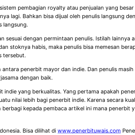
 sistem pembagian royalty atau penjualan yang besar
ya lagi. Bahkan bisa dijual oleh penulis langsung de
s langsung.
kan sesuai dengan permintaan penulis. Istilah lainny
dan stoknya habis, maka penulis bisa memesan berap
s tersebut.
tara penerbit mayor dan indie. Dan penulis masih h
erjasama dengan baik.
t indie yang berkualitas. Yang pertama apakah pener
tu nilai lebih bagi penerbit indie. Karena secara ku
 berbagi kepada pembaca artikel ini mana penerbit y
onesia. Bisa dilihat di
www.penerbituwais.com
Pener