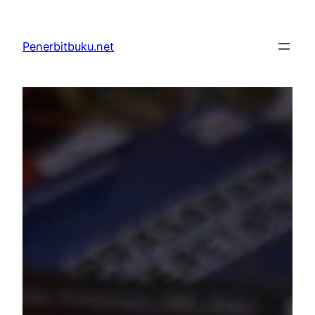
Skip
to
Penerbitbuku.net
content