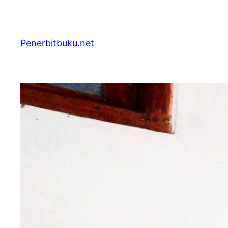
Skip
to
content
Penerbitbuku.net