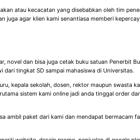
usakan atau kecacatan yang disebabkan oleh tim pen
dan juga agar klien kami senantiasa memberi kepercay
jar, novel dan bisa juga cetak buku satuan Penerbit 
 dari tingkat SD sampai mahasiswa di Universitas.
, guru, kepala sekolah, dosen, rektor maupun swasta
rutama sistem kami online jadi anda tinggal order da
a ambil paket dari kami dan mendapat bermacam fasili
eperti website, desain promo, penjualan di google p