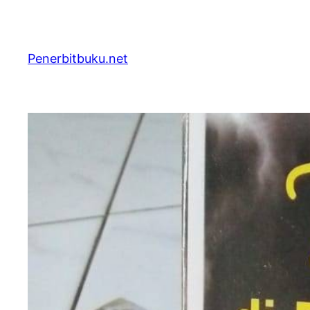
Skip
to
content
Penerbitbuku.net