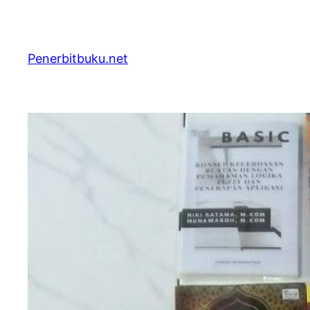
Skip
to
content
Penerbitbuku.net