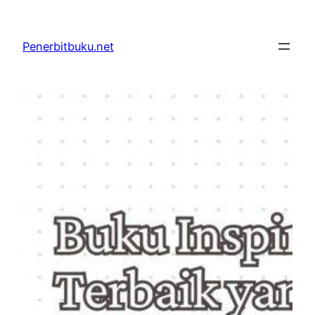
Skip
to
Penerbitbuku.net
content