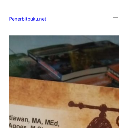
Skip
to
Penerbitbuku.net
content