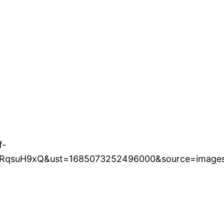
f-
yRqsuH9xQ&ust=1685073252496000&source=imag