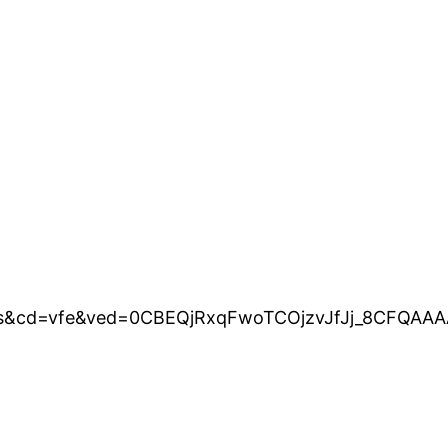
es&cd=vfe&ved=0CBEQjRxqFwoTCOjzvJfJj_8CFQA