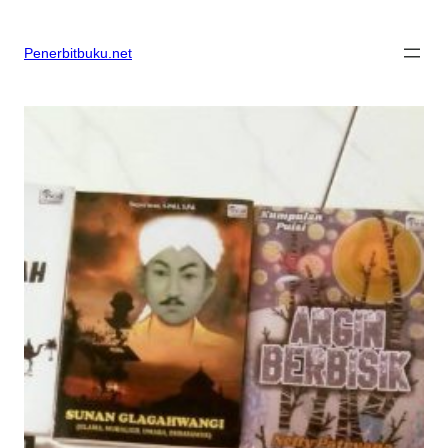
Skip
to
content
Penerbitbuku.net