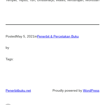
Tempel, Tepus, Turi, Umbulharjo, Wates, Wirobrajan, Wonosari
Posted
May 5, 2021
in
Penerbit & Percetakan Buku
by
Tags:
Penerbitbuku.net
Proudly powered by
WordPress