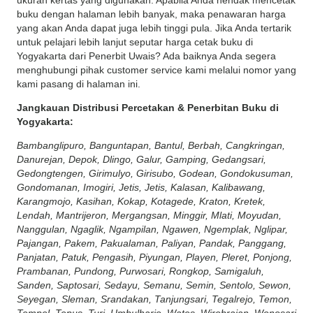
ukuran kertas yang digunakan. Apabila Anda hendak mencetak
buku dengan halaman lebih banyak, maka penawaran harga
yang akan Anda dapat juga lebih tinggi pula. Jika Anda tertarik
untuk pelajari lebih lanjut seputar harga cetak buku di
Yogyakarta dari Penerbit Uwais? Ada baiknya Anda segera
menghubungi pihak customer service kami melalui nomor yang
kami pasang di halaman ini.
Jangkauan Distribusi Percetakan & Penerbitan Buku di
Yogyakarta:
Bambanglipuro, Banguntapan, Bantul, Berbah, Cangkringan,
Danurejan, Depok, Dlingo, Galur, Gamping, Gedangsari,
Gedongtengen, Girimulyo, Girisubo, Godean, Gondokusuman,
Gondomanan, Imogiri, Jetis, Jetis, Kalasan, Kalibawang,
Karangmojo, Kasihan, Kokap, Kotagede, Kraton, Kretek,
Lendah, Mantrijeron, Mergangsan, Minggir, Mlati, Moyudan,
Nanggulan, Ngaglik, Ngampilan, Ngawen, Ngemplak, Nglipar,
Pajangan, Pakem, Pakualaman, Paliyan, Pandak, Panggang,
Panjatan, Patuk, Pengasih, Piyungan, Playen, Pleret, Ponjong,
Prambanan, Pundong, Purwosari, Rongkop, Samigaluh,
Sanden, Saptosari, Sedayu, Semanu, Semin, Sentolo, Sewon,
Seyegan, Sleman, Srandakan, Tanjungsari, Tegalrejo, Temon,