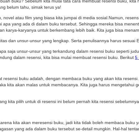
uah buku? Sebelum kita mulai tata cara membuat resensi buku, kita 
ng belum tahu, simak terus ya!
vel atau film yang biasa kita jumpai di media sosial.Namun, resensi 
apa yang ada di dalam buku tersebut. Sehingga mereka bisa menentu
n karya-karyanya untuk berkembang lebih baik. Kita juga bisa menamb
titas dan unsur-unsur yang lengkap. Serta penulisannya harus sesuai 
pa saja unsur-unsur yang terkandung dalam resensi buku seperti judul
ndung dalam resensi, kita bisa mulai membuat resensi buku. Berikut
5
 resensi buku adalah, dengan membaca buku yang akan kita resensi.
 maka kita akan malas untuk membacanya. Kita juga harus mengetahui ge
ng kita pilih untuk di resensi ini belum pernah kita resensi sebelumnya
ena kita akan meresensi buku, jadi kita tidak boleh membaca buku yan
asan yang ada dalam buku tersebut se-detail mungkin. Hal-hal tentan