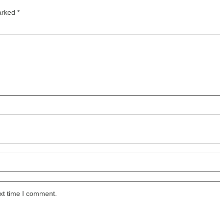
marked
*
xt time I comment.